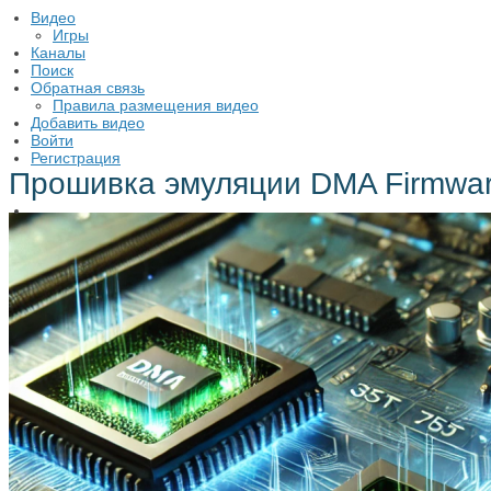
Видео
Игры
Каналы
Поиск
Обратная связь
​Пpaвилa paзмeщeния видeo
Добавить видео
Войти
Регистрация
Прошивка эмуляции DMA Firmwar