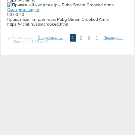
https://4chit.ru/
Смотреть видео
00:00:40
Приватный чит для игры Pubg Steam Crooked Arms
https://4chit.ru/stimcrooked.html
← Предыдущая
Следующая →
1
2
3
4
Последняя
Показаны 1-15 из 72