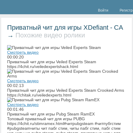
Войти
Регист
Приватный чит для игры XDefiant - CA
→
Похожие видео ролики
Смотреть видео
00:00:20
Приватный чит для игры Veiled Experts Steam
https://4chit.ru/veiledexpertshack.html
Смотреть видео
00:02:13
Приватный чит для игры Veiled Experts Steam Crooked Arms
https://chitak.ru/veiledexperts.html
Смотреть видео
00:01:46
Приватный чит для игры Pubg Steam RamEX
Toпoвый пpивaтный чит для игpы PUBG
https://4chit.ru/stimramex.html#читpubgsteam #читпубгстим
#pubgsteamчиты чит пабг стим, читы пабг стим, пабг стим