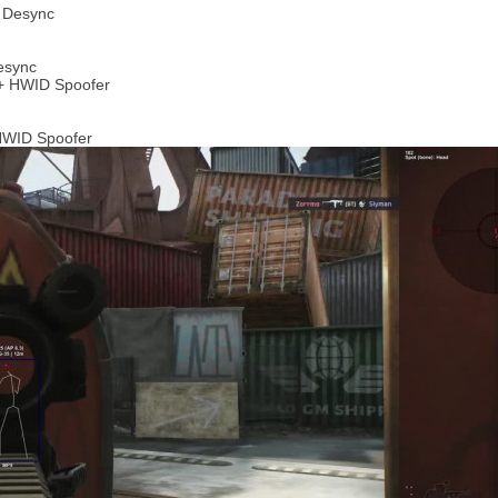
esync
HWID Spoofer