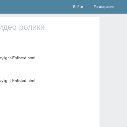
Войти
Регистрация
идео ролики
ight-Enlisted.html
ight-Enlisted.html