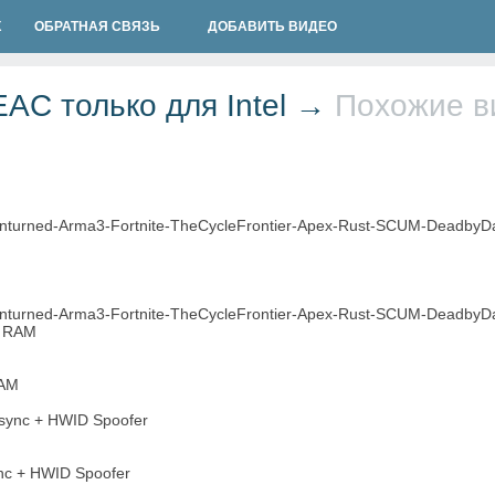
К
ОБРАТНАЯ СВЯЗЬ
ДОБАВИТЬ ВИДЕО
EAC только для Intel →
Похожие в
nturned-Arma3-Fortnite-TheCycleFrontier-Apex-Rust-SCUM-DeadbyDayl
nturned-Arma3-Fortnite-TheCycleFrontier-Apex-Rust-SCUM-DeadbyDayl
RAM
nc + HWID Spoofer